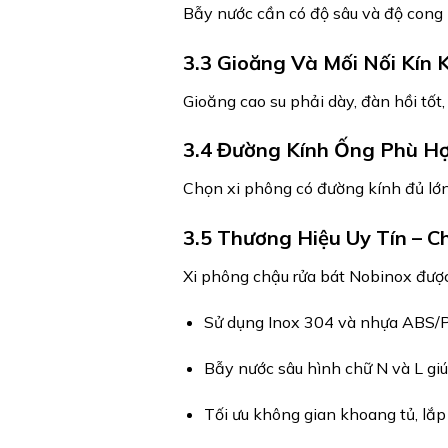
Bẫy nước cần có độ sâu và độ cong
3.3 Gioăng Và Mối Nối Kín K
Gioăng cao su phải dày, đàn hồi tốt,
3.4 Đường Kính Ống Phù H
Chọn xi phông có đường kính đủ lớn
3.5 Thương Hiệu Uy Tín – C
Xi phông chậu rửa bát Nobinox được
Sử dụng Inox 304 và nhựa ABS/PP
Bẫy nước sâu hình chữ N và L giúp
Tối ưu không gian khoang tủ, lắ