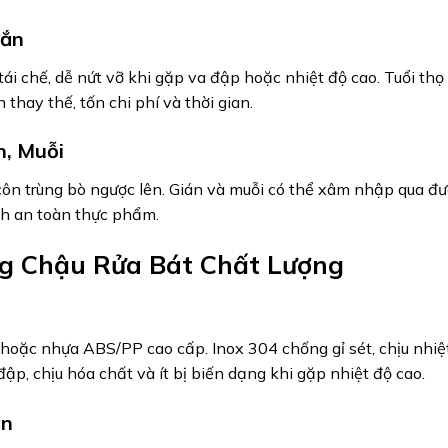
gắn
tái chế, dễ nứt vỡ khi gặp va đập hoặc nhiệt độ cao. Tuổi thọ
thay thế, tốn chi phí và thời gian.
n, Muỗi
 côn trùng bò ngược lên. Gián và muỗi có thể xâm nhập qua
h an toàn thực phẩm.
ng Chậu Rửa Bát Chất Lượng
hoặc nhựa ABS/PP cao cấp. Inox 304 chống gỉ sét, chịu nhiệt 
p, chịu hóa chất và ít bị biến dạng khi gặp nhiệt độ cao.
ẩn