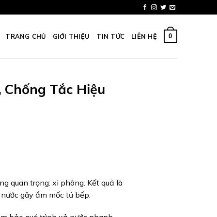
0
TRANG CHỦ
GIỚI THIỆU
TIN TỨC
LIÊN HỆ
, Chống Tắc Hiệu
g quan trọng: xi phông. Kết quả là
ỉ nước gây ẩm mốc tủ bếp.