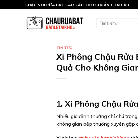
Skip
CHẬU VÒI RỬA BÁT CAO CẤP TIÊU CHUẨN CHÂU ÂU
to
content
Tìm
kiếm:
TIN TỨC
Xi Phông Chậu Rửa 
Quả Cho Không Gian
1. Xi Phông Chậu Rửa
Nhiều gia đình thường chỉ chú trọn
không gian bếp thường xuyên gặp cá