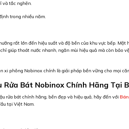
rỉ và tắc nghẽn.
n định trong nhiều năm.
hưởng rất lớn đến hiệu suất và độ bền của khu vực bếp. Một 
hỉ giúp thoát nước nhanh, ngăn mùi hiệu quả mà còn bảo vệ 
ọn xi phông Nobinox chính là giải pháp bền vững cho mọi căn
u Rửa Bát Nobinox Chính Hãng Tại B
u rửa bát chính hãng, bền đẹp và hiệu quả, hãy đến với
Bán
đầu tại Việt Nam.