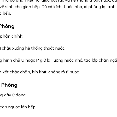
nh là bộ phận kết nối giữa bát rác và hệ thống thoát nước, 
 vệ sinh cho gian bếp. Dù có kích thước nhỏ, xi phông lại ảnh
c bếp.
 Phông
 phận chính:
ừ chậu xuống hệ thống thoát nước.
 hình chữ U hoặc P giữ lại lượng nước nhỏ, tạo lớp chắn ngă
n kết chắc chắn, kín khít, chống rò rỉ nước.
i Phông
g gây ứ đọng.
tràn ngược lên bếp.