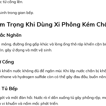
 từ cống lên.
sinh trong gian bếp.
m Trọng Khi Dùng Xi Phông Kém Ch
Tắc Nghẽn
a mỏng, đường ống gấp khúc và lòng ống thô ráp khiến cặn bẩ
ẽn, gây ứ đọng và mất vệ sinh.
ừ Cống
 khiến nước không đủ để ngăn mùi. Khi lớp nước chắn bị khô,
thane và hydrogen sulfide còn có thể gây đau đầu, buồn nôn
 Tủ Bếp
ót và mất đàn hồi. Nước rò rỉ dần xuống tủ gây phồng rộp, m
o vi khuẩn và nấm mốc phát triển.