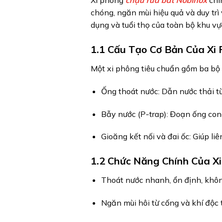
Xi phông
chậu rửa bát Nobinox
chí
chóng, ngăn mùi hiệu quả và duy trì
dụng và tuổi thọ của toàn bộ khu vự
1.1 Cấu Tạo Cơ Bản Của Xi
Một xi phông tiêu chuẩn gồm ba bộ
Ống thoát nước: Dẫn nước thải t
Bẫy nước (P-trap): Đoạn ống cong
Gioăng kết nối và đai ốc: Giúp liê
1.2 Chức Năng Chính Của X
Thoát nước nhanh, ổn định, khôn
Ngăn mùi hôi từ cống và khí độc 