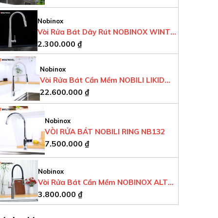
Nobinox
Vòi Rửa Bát Dây Rút NOBINOX WINTO
2.300.000
₫
NX501
Nobinox
Vòi Rửa Bát Cần Mềm NOBILI LIKID
22.600.000
₫
NB880
Nobinox
VÒI RỬA BÁT NOBILI RING NB132
7.500.000
₫
Nobinox
Vòi Rửa Bát Cần Mềm NOBINOX ALTO
3.800.000
₫
NX560