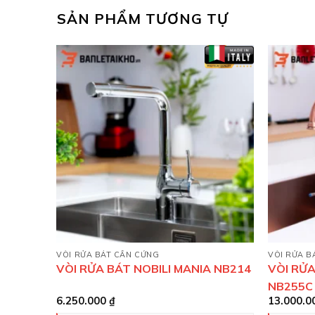
SẢN PHẨM TƯƠNG TỰ
VÒI RỬA BÁT CẦN CỨNG
VÒI RỬA B
I MANIA
VÒI RỬA BÁT NOBILI MANIA NB214
VÒI RỬA
NB255C
6.250.000
₫
13.000.