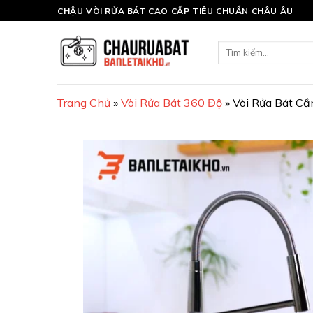
Skip
CHẬU VÒI RỬA BÁT CAO CẤP TIÊU CHUẨN CHÂU ÂU
to
content
Tìm
kiếm:
Trang Chủ
»
Vòi Rửa Bát 360 Độ
»
Vòi Rửa Bát C