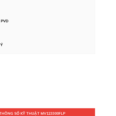
e PVD
 Ý
THÔNG SỐ KỸ THUẬT MV123300FLP