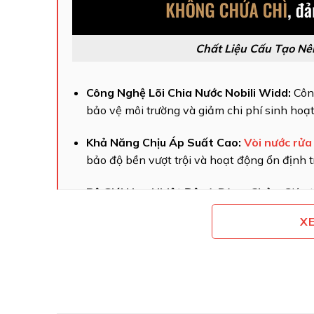
Chất Liệu Cấu Tạo Nên
Công Nghệ Lõi Chia Nước Nobili Widd:
Công
bảo vệ môi trường và giảm chi phí sinh hoạ
Khả Năng Chịu Áp Suất Cao:
Vòi nước rửa
bảo độ bền vượt trội và hoạt động ổn định tr
Bộ Giới Hạn Nhiệt Độ và Dòng Chảy:
Giúp 
lãng phí nước trong quá trình sử dụng.
X