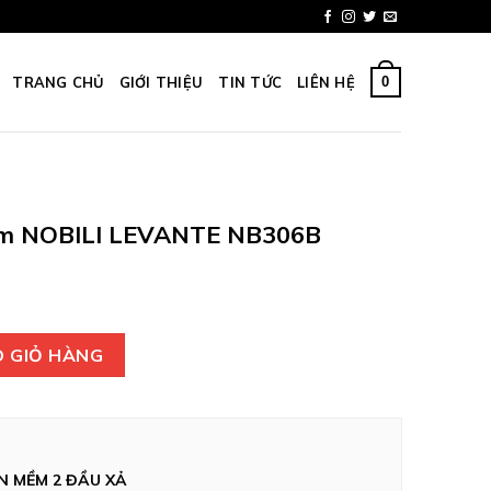
0
TRANG CHỦ
GIỚI THIỆU
TIN TỨC
LIÊN HỆ
ềm NOBILI LEVANTE NB306B
 LEVANTE NB306B số lượng
 GIỎ HÀNG
N MỀM 2 ĐẦU XẢ