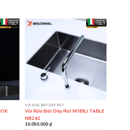
VÒI RỬA BÁT DÂY RÚT
NOX
Vòi Rửa Bát Dây Rút NOBILI TABLE
NB242
10.050.000
₫