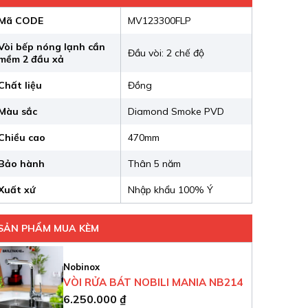
Mã CODE
MV123300FLP
Vòi bếp nóng lạnh cần
Đầu vòi: 2 chế độ
mềm 2 đầu xả
Chất liệu
Đồng
Màu sắc
Diamond Smoke PVD
Chiều cao
470mm
Bảo hành
Thân 5 năm
Xuất xứ
Nhập khẩu 100% Ý
SẢN PHẨM MUA KÈM
Nobinox
VÒI RỬA BÁT NOBILI MANIA NB214
6.250.000
₫