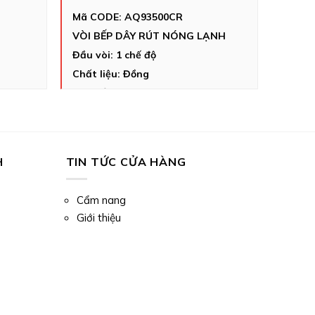
Mã CODE: AQ93500CR
VÒI BẾP DÂY RÚT NÓNG LẠNH
Đầu vòi: 1 chế độ
Chất liệu: Đồng
Màu sắc: Chrome
Chiều cao: 205mm
Bảo hành thân 5 năm
Xuất xứ Nhập khẩu 100% Ý
H
TIN TỨC CỬA HÀNG
Cẩm nang
Giới thiệu