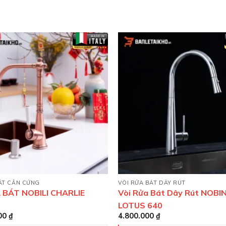
ÁT CẦN CỨNG
VÒI RỬA BÁT DÂY RÚT
 BÁT NOBILI CHARLIE
Vòi Rửa Bát Dây Rút NOBI
LOTUS 640
000
₫
4.800.000
₫