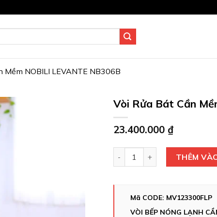
ần Mềm NOBILI LEVANTE NB306B
Vòi Rửa Bát Cần M
23.400.000
₫
Vòi Rửa Bát Cần Mềm NOBILI
THÊM VÀO
Mã CODE: MV123300FLP
VÒI BẾP NÓNG LẠNH CẦ