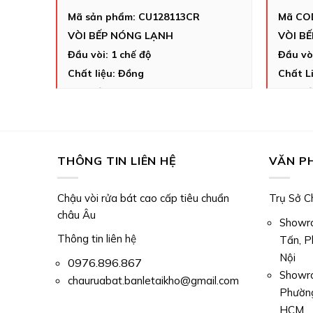
Mã sản phẩm: CU128113CR
Mã CO
Công Nghệ Độc Quyền 
NH
VÒI BẾP NÓNG LẠNH
VÒI B
LẠNH
Đầu vòi: 1 chế độ
Đầu vò
Ưu Điểm Của Sản Phẩm Vòi Rửa B
Chất liệu: Đồng
Chất L
VD
Màu sắc: Chrome
Màu sắ
Với thiết kế tinh tế và công nghệ vượt trội, vòi
Chiều cao: 304 mm
Chiều 
Bảo hành thân 5 năm
Bảo hà
Thiết Kế Tinh Tế:
Đầu vòi cong tạo sự thanh
cầm dễ dàng điều chỉnh và di chuyển mượt 
Xuất xứ Nhập khẩu 100% Ý
Xuất x
THÔNG TIN LIÊN HỆ
VĂN P
Chậu vòi rửa bát cao cấp tiêu chuẩn
Trụ Sở C
châu Âu
Showro
Thông tin liên hệ
Tấn, P
Nội
0976.896.867
Showro
chauruabat.banletaikho@gmail.com
Phường
HCM