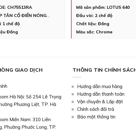
DE: CH75513RA
Mã sản phẩm: LOTUS 640
Vòi Rửa Bát Nobili-Nobinox
ẾP TÂN CỔ ĐIỂN NÓNG
Đầu vòi: 2 chế độ
i 1 chế độ
Chất liệu: Đồng
át LEVANTE NB306B
iệu Đồng
Màu sắc: Chrome
c Tuscany Red
Chiều cao:
LEVANTE NB306B
mang lại những ưu điểm vượt trội:
cao 245mm
Xuất xứ PRC
nh thân 5 năm
Bảo hành thân 5 năm
 lịch, sang trọng cho không gian bếp, kết hợp tay
mà.
ứ Nhập khẩu 100% Ý
HÒNG GIAO DỊCH
THÔNG TIN CHÍNH SÁC
hính
Hướng dẫn mua hàng
Hướng dẫn thanh toán
om Hà Nội: Số 254 Lê Trọng
Vận chuyển & Lắp đặt
hường Phương Liệt, TP. Hà
Chính sách đổi trả
Bảo mật thông tin
om Miền Nam: 310 Liên
, Phường Phước Long, TP.