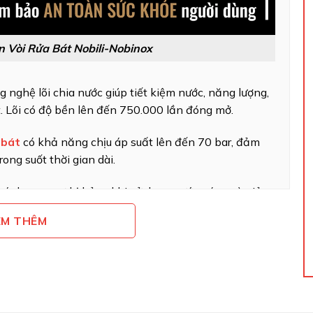
 Vòi Rửa Bát Nobili-Nobinox
 nghệ lõi chia nước giúp tiết kiệm nước, năng lượng,
t. Lõi có độ bền lên đến 750.000 lần đóng mở.
 bát
có khả năng chịu áp suất lên đến 70 bar, đảm
ong suốt thời gian dài.
tránh nguy cơ bị bỏng khi sử dụng nước nóng và giảm
EM THÊM