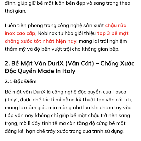
đình, giúp giữ bề mặt luôn bền đẹp và sang trọng theo
thời gian.
Luôn tiên phong trong công nghệ sản xuất
chậu rửa
inox cao cấp
, Nobinox tự hào giới thiệu
top 3 bề mặt
chống xước tốt nhất hiện nay
, mang lại trải nghiệm
thẩm mỹ và độ bền vượt trội cho không gian bếp.
2. Bề Mặt Vân DuriX (Vân Cát) – Chống Xước
Độc Quyền Made In Italy
2.1 Đặc Điểm
Bề mặt vân DuriX là công nghệ độc quyền của Tasca
(Italy), được chế tác tỉ mỉ bằng kỹ thuật tạo vân cát li ti,
mang lại cảm giác mịn màng như lụa khi chạm tay vào.
Lớp vân này không chỉ giúp bề mặt chậu trở nên sang
trọng, mờ lì đầy tinh tế mà còn tăng độ cứng bề mặt
đáng kể, hạn chế trầy xước trong quá trình sử dụng.