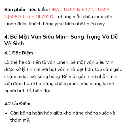
Sản phẩm tiêu biểu:
LIRA
,
LUMIA NJ507D
,
LUMIA
NJ508D
,
Liken NL792D
– những mẫu chậu inox vân
Linen được khách hàng yêu thích nhất hiện nay.
4. Bề Mặt Vân Siêu Mịn – Sang Trọng Và Dễ
Vệ Sinh
4.1 Đặc Điểm
Là thế hệ cải tiến từ vân Linen, bề mặt vân Siêu Mịn
được xử lý tinh tế với hạt vân nhỏ, dẹt hơn, tạo cảm giác
chạm mượt mà, sáng bóng. Bề mặt gần như nhẵn mịn,
vừa đảm bảo khả năng chống xước, vừa mang lại vẻ
ngoài tinh tế, hiện đại.
4.2 Ưu Điểm
Cân bằng hoàn hảo giữa khả năng chống xước và
thẩm mỹ.