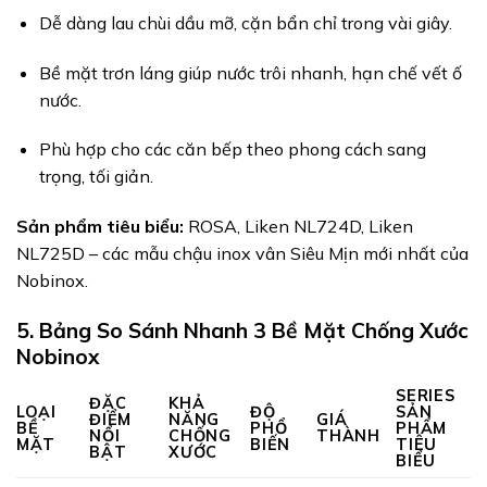
Dễ dàng lau chùi dầu mỡ, cặn bẩn chỉ trong vài giây.
Bề mặt trơn láng giúp nước trôi nhanh, hạn chế vết ố
nước.
Phù hợp cho các căn bếp theo phong cách sang
trọng, tối giản.
Sản phẩm tiêu biểu:
ROSA, Liken NL724D, Liken
NL725D – các mẫu chậu inox vân Siêu Mịn mới nhất của
Nobinox.
5. Bảng So Sánh Nhanh 3 Bề Mặt Chống Xước
Nobinox
SERIES
ĐẶC
KHẢ
LOẠI
ĐỘ
SẢN
ĐIỂM
NĂNG
GIÁ
BỀ
PHỔ
PHẨM
NỔI
CHỐNG
THÀNH
MẶT
BIẾN
TIÊU
BẬT
XƯỚC
BIỂU