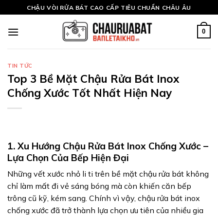
Skip
CHẬU VÒI RỬA BÁT CAO CẤP TIÊU CHUẨN CHÂU ÂU
to
content
0
TIN TỨC
Top 3 Bề Mặt Chậu Rửa Bát Inox
Chống Xước Tốt Nhất Hiện Nay
1. Xu Hướng Chậu Rửa Bát Inox Chống Xước –
Lựa Chọn Của Bếp Hiện Đại
Những vết xước nhỏ li ti trên bề mặt chậu rửa bát không
chỉ làm mất đi vẻ sáng bóng mà còn khiến căn bếp
trông cũ kỹ, kém sang. Chính vì vậy, chậu rửa bát inox
chống xước đã trở thành lựa chọn ưu tiên của nhiều gia