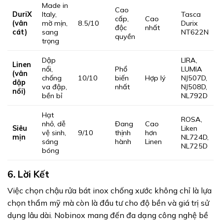
Made in
Cao
DuriX
Italy,
Tasca
cấp,
Cao
(vân
mờ mịn,
8.5/10
Durix
độc
nhất
cát)
sang
NT622N
quyền
trọng
Dập
LIRA,
Linen
nổi,
Phổ
LUMIA
(vân
chống
10/10
biến
Hợp lý
NJ507D,
dập
va đập,
nhất
NJ508D,
nổi)
bền bỉ
NL792D
Hạt
ROSA,
nhỏ, dễ
Đang
Cao
Siêu
Liken
vệ sinh,
9/10
thịnh
hơn
mịn
NL724D,
sáng
hành
Linen
NL725D
bóng
6. Lời Kết
Việc chọn chậu rửa bát inox chống xước không chỉ là lựa
chọn thẩm mỹ mà còn là đầu tư cho độ bền và giá trị sử
dụng lâu dài. Nobinox mang đến đa dạng công nghệ bề