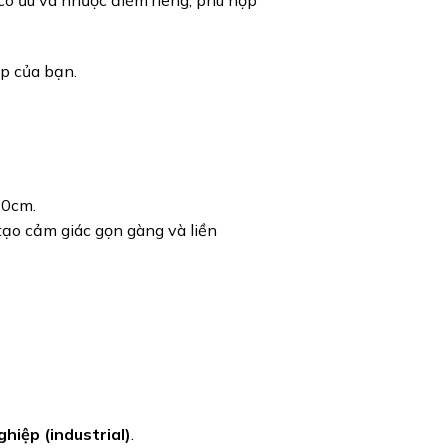
 có ưu và nhược điểm riêng, phù hợp
ếp của bạn.
30cm.
tạo cảm giác gọn gàng và liền
hiệp (industrial)
.