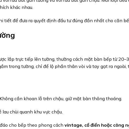
à vòi rửa bát gắn tường và vòi rửa bát gắn chậu. Mỗi loại đều
 thích khác nhau.
hi tiết để đưa ra quyết định đầu tư đúng đắn nhất cho căn b
ường
được lắp trực tiếp lên tường, thường cách mặt bàn bếp từ 20–
 trong tường, chỉ để lộ phần thân vòi và tay gạt ra ngoài, 
Không cần khoan lỗ trên chậu, giữ mặt bàn thông thoáng.
 lau chùi quanh khu vực chậu.
 đáo cho bếp theo phong cách
vintage, cổ điển hoặc công ng