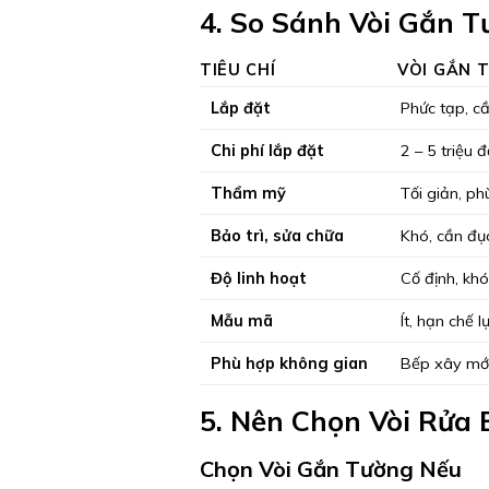
4. So Sánh Vòi Gắn 
TIÊU CHÍ
VÒI GẮN 
Lắp đặt
Phức tạp, c
Chi phí lắp đặt
2 – 5 triệu 
Thẩm mỹ
Tối giản, p
Bảo trì, sửa chữa
Khó, cần đục
Độ linh hoạt
Cố định, khó 
Mẫu mã
Ít, hạn chế l
Phù hợp không gian
Bếp xây mới,
5. Nên Chọn Vòi Rửa 
Chọn Vòi Gắn Tường Nếu