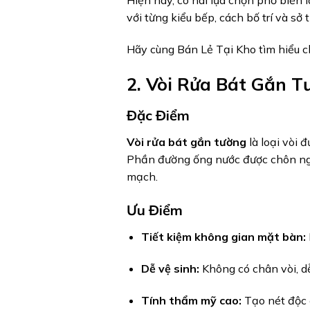
Hiện nay, có hai lựa chọn phổ biến l
với từng kiểu bếp, cách bố trí và sở
Hãy cùng Bán Lẻ Tại Kho tìm hiểu c
2. Vòi Rửa Bát Gắn T
Đặc Điểm
Vòi rửa bát gắn tường
là loại vòi 
Phần đường ống nước được chôn ngầm
mạch.
Ưu Điểm
Tiết kiệm không gian mặt bàn:
Dễ vệ sinh:
Không có chân vòi, dễ
Tính thẩm mỹ cao:
Tạo nét độc