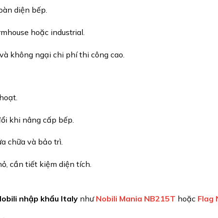
oàn diện bếp.
rmhouse hoặc industrial.
à không ngại chi phí thi công cao.
hoạt.
ổi khi nâng cấp bếp.
a chữa và bảo trì.
, cần tiết kiệm diện tích.
obili nhập khẩu Italy
như
Nobili Mania NB215T
hoặc
Flag