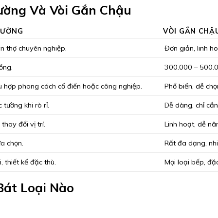
Tường Và Vòi Gắn Chậu
TƯỜNG
VÒI GẮN CHẬ
ần thợ chuyên nghiệp.
Đơn giản, linh ho
đồng.
300.000 – 500.
hù hợp phong cách cổ điển hoặc công nghiệp.
Phổ biến, dễ ch
 tường khi rò rỉ.
Dễ dàng, chỉ cầ
thay đổi vị trí.
Linh hoạt, dễ nâ
ựa chọn.
Rất đa dạng, nh
 thiết kế đặc thù.
Mọi loại bếp, đặc
Bát Loại Nào