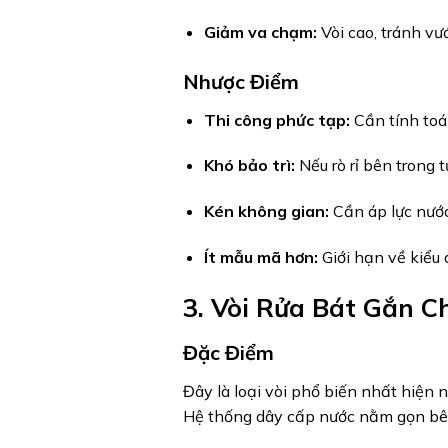
Giảm va chạm:
Vòi cao, tránh vướ
Nhược Điểm
Thi công phức tạp:
Cần tính toá
Khó bảo trì:
Nếu rò rỉ bên trong 
Kén không gian:
Cần áp lực nước
Ít mẫu mã hơn:
Giới hạn về kiểu 
3. Vòi Rửa Bát Gắn C
Đặc Điểm
Đây là loại vòi phổ biến nhất hiện 
Hệ thống dây cấp nước nằm gọn bên