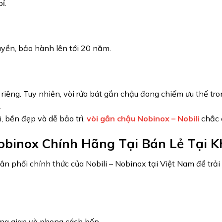
ỉ.
uyền, bảo hành lên tới 20 năm.
ng riêng. Tuy nhiên, vòi rửa bát gắn chậu đang chiếm ưu thế t
.
, bền đẹp và dễ bảo trì,
vòi gắn chậu Nobinox – Nobili
chắc 
obinox Chính Hãng Tại Bán Lẻ Tại K
hân phối chính thức của Nobili – Nobinox tại Việt Nam để trả
ng gian và phong cách bếp.