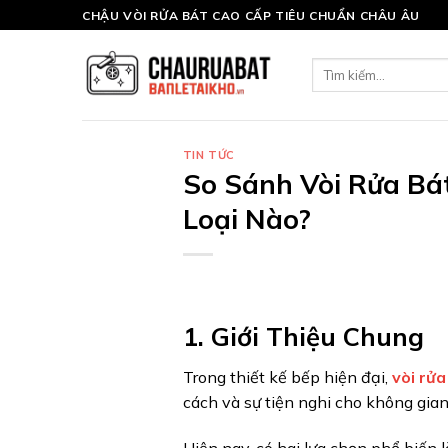
Skip
CHẬU VÒI RỬA BÁT CAO CẤP TIÊU CHUẨN CHÂU ÂU
to
content
Tìm
kiếm:
TIN TỨC
So Sánh Vòi Rửa Bá
Loại Nào?
1. Giới Thiệu Chung
Trong thiết kế bếp hiện đại,
vòi rửa
cách và sự tiện nghi cho không gian