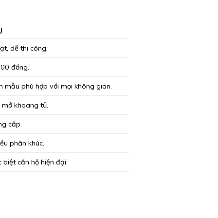
U
ạt, dễ thi công.
000 đồng.
ọn mẫu phù hợp với mọi không gian.
n mở khoang tủ.
ng cấp.
iều phân khúc.
 biệt căn hộ hiện đại.