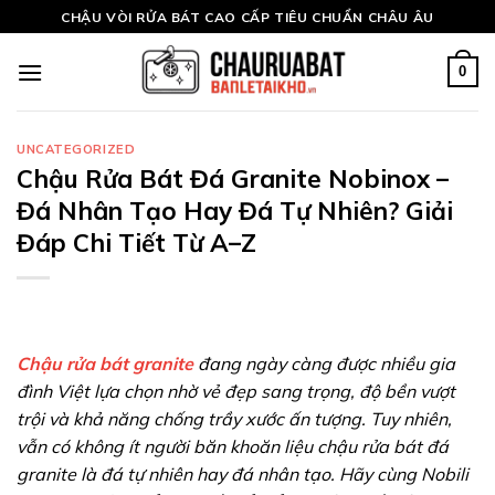
Skip
CHẬU VÒI RỬA BÁT CAO CẤP TIÊU CHUẨN CHÂU ÂU
to
content
0
UNCATEGORIZED
Chậu Rửa Bát Đá Granite Nobinox –
Đá Nhân Tạo Hay Đá Tự Nhiên? Giải
Đáp Chi Tiết Từ A–Z
Chậu rửa bát granite
đang ngày càng được nhiều gia
đình Việt lựa chọn nhờ vẻ đẹp sang trọng, độ bền vượt
trội và khả năng chống trầy xước ấn tượng. Tuy nhiên,
vẫn có không ít người băn khoăn liệu chậu rửa bát đá
granite là đá tự nhiên hay đá nhân tạo. Hãy cùng Nobili