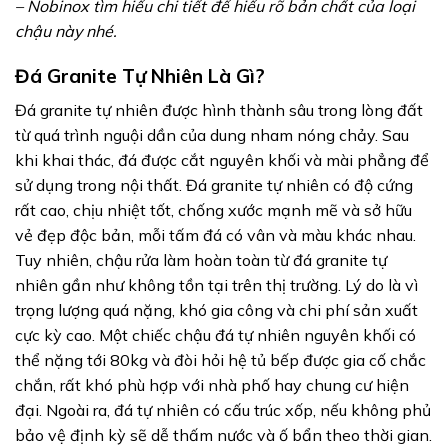
– Nobinox tìm hiểu chi tiết để hiểu rõ bản chất của loại
chậu này nhé.
Đá Granite Tự Nhiên Là Gì?
Đá granite tự nhiên được hình thành sâu trong lòng đất
từ quá trình nguội dần của dung nham nóng chảy. Sau
khi khai thác, đá được cắt nguyên khối và mài phẳng để
sử dụng trong nội thất. Đá granite tự nhiên có độ cứng
rất cao, chịu nhiệt tốt, chống xước mạnh mẽ và sở hữu
vẻ đẹp độc bản, mỗi tấm đá có vân và màu khác nhau.
Tuy nhiên, chậu rửa làm hoàn toàn từ đá granite tự
nhiên gần như không tồn tại trên thị trường. Lý do là vì
trọng lượng quá nặng, khó gia công và chi phí sản xuất
cực kỳ cao. Một chiếc chậu đá tự nhiên nguyên khối có
thể nặng tới 80kg và đòi hỏi hệ tủ bếp được gia cố chắc
chắn, rất khó phù hợp với nhà phố hay chung cư hiện
đại. Ngoài ra, đá tự nhiên có cấu trúc xốp, nếu không phủ
bảo vệ định kỳ sẽ dễ thấm nước và ố bẩn theo thời gian.