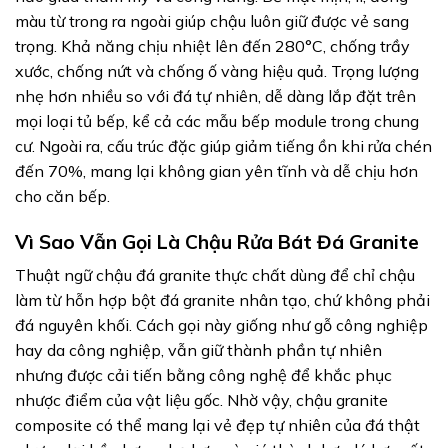
màu từ trong ra ngoài giúp chậu luôn giữ được vẻ sang
trọng. Khả năng chịu nhiệt lên đến 280°C, chống trầy
xước, chống nứt và chống ố vàng hiệu quả. Trọng lượng
nhẹ hơn nhiều so với đá tự nhiên, dễ dàng lắp đặt trên
mọi loại tủ bếp, kể cả các mẫu bếp module trong chung
cư. Ngoài ra, cấu trúc đặc giúp giảm tiếng ồn khi rửa chén
đến 70%, mang lại không gian yên tĩnh và dễ chịu hơn
cho căn bếp.
Vì Sao Vẫn Gọi Là Chậu Rửa Bát Đá Granite
Thuật ngữ chậu đá granite thực chất dùng để chỉ chậu
làm từ hỗn hợp bột đá granite nhân tạo, chứ không phải
đá nguyên khối. Cách gọi này giống như gỗ công nghiệp
hay da công nghiệp, vẫn giữ thành phần tự nhiên
nhưng được cải tiến bằng công nghệ để khắc phục
nhược điểm của vật liệu gốc. Nhờ vậy, chậu granite
composite có thể mang lại vẻ đẹp tự nhiên của đá thật