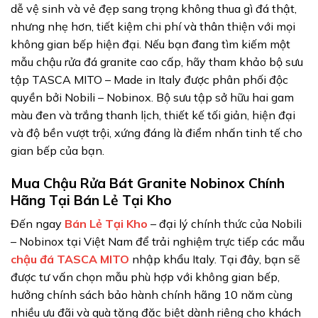
dễ vệ sinh và vẻ đẹp sang trọng không thua gì đá thật,
nhưng nhẹ hơn, tiết kiệm chi phí và thân thiện với mọi
không gian bếp hiện đại. Nếu bạn đang tìm kiếm một
mẫu chậu rửa đá granite cao cấp, hãy tham khảo bộ sưu
tập TASCA MITO – Made in Italy được phân phối độc
quyền bởi Nobili – Nobinox. Bộ sưu tập sở hữu hai gam
màu đen và trắng thanh lịch, thiết kế tối giản, hiện đại
và độ bền vượt trội, xứng đáng là điểm nhấn tinh tế cho
gian bếp của bạn.
Mua Chậu Rửa Bát Granite Nobinox Chính
Hãng Tại Bán Lẻ Tại Kho
Đến ngay
Bán Lẻ Tại Kho
– đại lý chính thức của Nobili
– Nobinox tại Việt Nam để trải nghiệm trực tiếp các mẫu
chậu đá TASCA MITO
nhập khẩu Italy. Tại đây, bạn sẽ
được tư vấn chọn mẫu phù hợp với không gian bếp,
hưởng chính sách bảo hành chính hãng 10 năm cùng
nhiều ưu đãi và quà tặng đặc biệt dành riêng cho khách