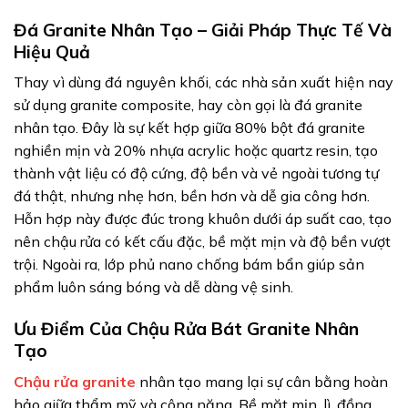
Đá Granite Nhân Tạo – Giải Pháp Thực Tế Và
Hiệu Quả
Thay vì dùng đá nguyên khối, các nhà sản xuất hiện nay
sử dụng granite composite, hay còn gọi là đá granite
nhân tạo. Đây là sự kết hợp giữa 80% bột đá granite
nghiền mịn và 20% nhựa acrylic hoặc quartz resin, tạo
thành vật liệu có độ cứng, độ bền và vẻ ngoài tương tự
đá thật, nhưng nhẹ hơn, bền hơn và dễ gia công hơn.
Hỗn hợp này được đúc trong khuôn dưới áp suất cao, tạo
nên chậu rửa có kết cấu đặc, bề mặt mịn và độ bền vượt
trội. Ngoài ra, lớp phủ nano chống bám bẩn giúp sản
phẩm luôn sáng bóng và dễ dàng vệ sinh.
Ưu Điểm Của Chậu Rửa Bát Granite Nhân
Tạo
Chậu rửa granite
nhân tạo mang lại sự cân bằng hoàn
hảo giữa thẩm mỹ và công năng. Bề mặt mịn, lì, đồng