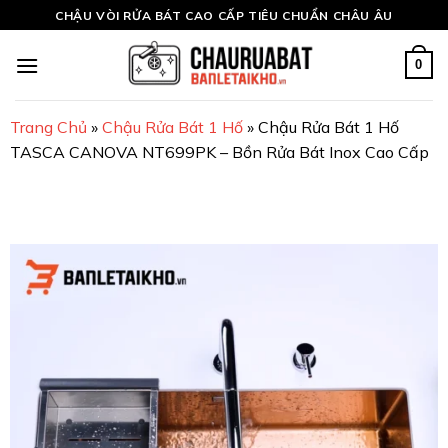
Skip
CHẬU VÒI RỬA BÁT CAO CẤP TIÊU CHUẨN CHÂU ÂU
to
content
0
Trang Chủ
»
Chậu Rửa Bát 1 Hố
»
Chậu Rửa Bát 1 Hố
TASCA CANOVA NT699PK – Bồn Rửa Bát Inox Cao Cấp