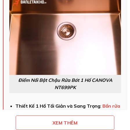
Điểm Nổi Bật Chậu Rửa Bát 1 Hố CANOVA
NT699PK
Thiết Kế 1 Hố Tối Giản và Sang Trọng
:
Bồn rửa
inox
NT699PK thiết kế với phong cách tối giản,
đường nét mềm mại và thanh lịch, phù hợp với
XEM THÊM
mọi không gian bếp.