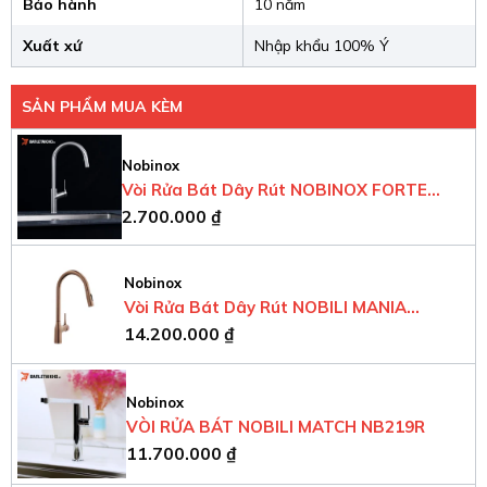
Bảo hành
10 năm
Xuất xứ
Nhập khẩu 100% Ý
SẢN PHẨM MUA KÈM
Nobinox
Vòi Rửa Bát Dây Rút NOBINOX FORTE
Lỗ Thoát Tràn Tích Hợp Liền Mạch – Chậu Rửa
2.700.000
₫
NX887
Bát 1 Hố CANOVA NT699PK
Nobinox
Vòi Rửa Bát Dây Rút NOBILI MANIA
Góc Lượn Bo Tròn
: Thiết kế góc lượn bo tròn
14.200.000
₫
NB306T
giúp việc vệ sinh dễ dàng hơn, giữ cho chậu luôn
sạch sẽ, không bị trầy xước.
Nobinox
Lòng Chậu Sâu
: Lòng chậu được thiết kế sâu,
VÒI RỬA BÁT NOBILI MATCH NB219R
giúp tăng dung tích chứa và hạn chế tình trạng
11.700.000
₫
bắn nước khi sử dụng.