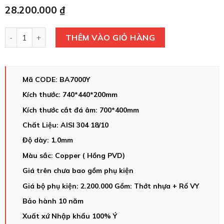
28.200.000
₫
Chậu Rửa Bát 1 Hố TASCA CANOVA NT699PK – Bồn Rửa Bát I
THÊM VÀO GIỎ HÀNG
Mã CODE: BA7000Y
Kích thước: 740*440*200mm
Kích thước cắt đá âm: 700*400mm
Chất Liệu: AISI 304 18/10
Độ dày: 1.0mm
Màu sắc: Copper ( Hồng PVD)
Giá trên chưa bao gồm phụ kiện
Giá bộ phụ kiện: 2.200.000 Gồm: Thớt nhựa + Rổ VY
Bảo hành 10 năm
Xuất xứ Nhập khẩu 100% Ý