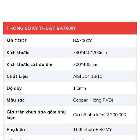
Màu Copper (Hồng PVD) Độc Đáo
: Chậu rửa bát
1 hố CANOVA NT699PK với màu Copper (Hồng
PVD) nhẹ nhàng tạo nên không gian bếp tinh tế
THÔNG SỐ KỸ THUẬT BA7000Y
và sang trọng.
Mã CODE
BA7000Y
Lắp Đặt Linh Hoạt
:
Chậu rửa bát 1 hố
có thể
Kích thước
740*440*200mm
lắp âm, bán âm hoặc lắp dương mặt đá, kèm
Kích thước cắt đá âm
700*400mm
theo các phụ kiện bếp đi kèm giúp tối ưu hóa
không gian và công năng sử dụng.
Chất Liệu
AISI 304 18/10
Lỗ Thoát Tràn Tích Hợp Liền Mạch
: Lỗ thoát
Độ dày
1.0mm
tràn tích hợp liền mạch với bề mặt chậu giúp việc
Màu sắc
Copper (Hồng PVD)
vệ sinh dễ dàng và an toàn hơn.
Giá trên chưa bao gồm phụ
Giá bộ phụ kiện: 2.200.000
kiện
Phụ kiện
Thớt nhựa + Rổ VY