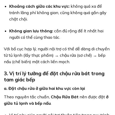
Khoảng cách giữa các khu vực:
không quá xa để
tránh lãng phí không gian, cũng không quá gần gây
chật chội.
Không gian lưu thông:
cần đủ rộng để ít nhất hai
người có thể cùng thao tác.
Với bố cục hợp lý, người nội trợ có thể dễ dàng di chuyển
từ tủ lạnh (lấy thực phẩm) → chậu rửa (sơ chế) → bếp
nấu (chế biến) một cách liền mạch.
3. Vị trí lý tưởng để đặt chậu rửa bát trong
tam giác bếp
a. Đặt chậu rửa ở giữa hai khu vực còn lại
Theo nguyên tắc chuẩn,
Chậu Rửa Bát
nên được đặt
ở
giữa tủ lạnh và bếp nấu
.
Vị trí này giúp người nội trợ thuận tiện trong quy trình