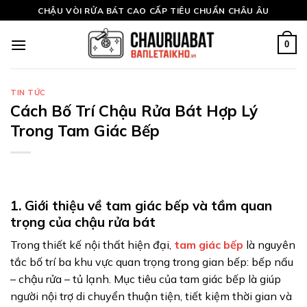
Skip
CHẬU VÒI RỬA BÁT CAO CẤP TIÊU CHUẨN CHÂU ÂU
to
content
0
TIN TỨC
Cách Bố Trí Chậu Rửa Bát Hợp Lý
Trong Tam Giác Bếp
1. Giới thiệu về tam giác bếp và tầm quan
trọng của chậu rửa bát
Trong thiết kế nội thất hiện đại,
tam giác bếp
là nguyên
tắc bố trí ba khu vực quan trọng trong gian bếp: bếp nấu
– chậu rửa – tủ lạnh. Mục tiêu của tam giác bếp là giúp
người nội trợ di chuyển thuận tiện, tiết kiệm thời gian và