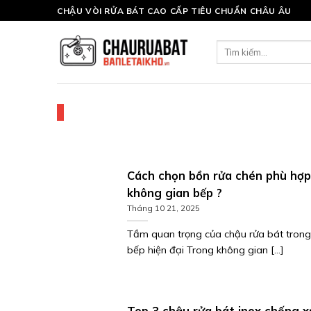
Skip
CHẬU VÒI RỬA BÁT CAO CẤP TIÊU CHUẨN CHÂU ÂU
to
content
Tìm
kiếm:
Cách chọn bồn rửa chén phù hợp
không gian bếp ?
Tháng 10 21, 2025
Tầm quan trọng của chậu rửa bát trong
bếp hiện đại Trong không gian [...]
Top 3 chậu rửa bát inox chống 