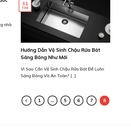
31
Th8
ng nhà
Hướng Dẫn Vệ Sinh Chậu Rửa Bát
Sáng Bóng Như Mới
Vì Sao Cần Vệ Sinh Chậu Rửa Bát Để Luôn
Sáng Bóng Và An Toàn? [...]
1
…
5
6
7
8